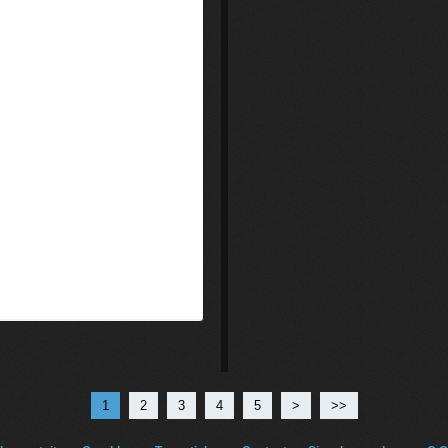
1
2
3
4
5
>
>>