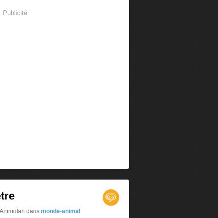
Publicité
tre
r Animofan
dans
monde-animal