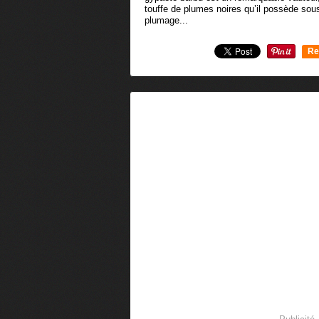
touffe de plumes noires qu’il possède so
plumage...
Re
0