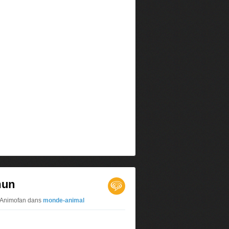
mun
r Animofan
dans
monde-animal