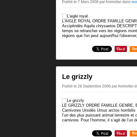
Publié le 7 Mars 2008 par Animofan
dans
mo
L'AIGLE ROYAL ORDRE FAMILLE GENRE
Accipitridés Aquila chrysaetos DESCRIPTIO
temps se retrancher vers les régions mon
régions que l'on peut aujourd'hui l'observe
Re
0
Le grizzly
Publié le 28 Septembre 2006 par Animofan
d
LE GRIZZLY ORDRE FAMILLE GENRE,
Carnivores Ursidés Ursus arctos horribil
l’un des plus puissant animal terrestre et 
carnivore. Pour l’homme, il s’agit de l’un 
Re