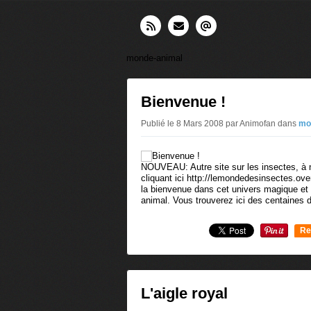
monde-animal
Bienvenue !
Publié le 8 Mars 2008 par Animofan
dans
mo
NOUVEAU: Autre site sur les insectes, à
cliquant ici http://lemondedesinsectes.ov
la bienvenue dans cet univers magique et 
animal. Vous trouverez ici des centaines d
Re
0
L'aigle royal