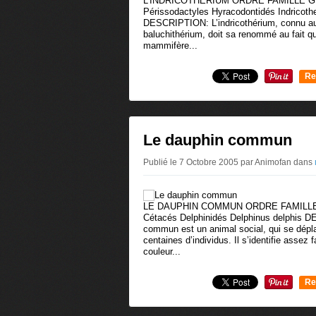
L'INDRICOTHERIUM ORDRE FAMILLE 
Périssodactyles Hyracodontidés Indricoth
DESCRIPTION: L’indricothérium, connu aus
baluchithérium, doit sa renommé au fait qu’
mammifère...
Re
0
Le dauphin commun
Publié le 7 Octobre 2005 par Animofan
dans
LE DAUPHIN COMMUN ORDRE FAMILL
Cétacés Delphinidés Delphinus delphis 
commun est un animal social, qui se dépl
centaines d’individus. Il s’identifie assez
couleur...
Re
0