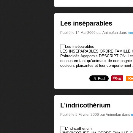
0
Les inséparables
Publié le 14 Mai 2006 par Animofan
dans
mo
LES INSEPARABLES ORDRE FAMILLE GE
Psittacidés Agapornis DESCRIPTION: Les 
connus en tant qu’animaux de compagnie à
couleurs plaisantes et leur comportement
Re
0
L'indricothérium
Publié le 5 Février 2006 par Animofan
dans
m