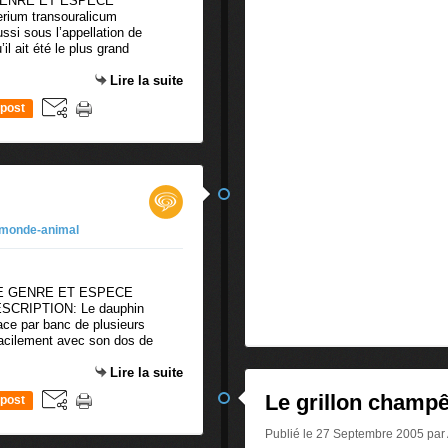
GENRE ET ESPECE
erium transouralicum
si sous l’appellation de
il ait été le plus grand
Lire la suite
post
monde-animal
E GENRE ET ESPECE
DESCRIPTION: Le dauphin
ace par banc de plusieurs
 facilement avec son dos de
Lire la suite
Le grillon champê
post
Publié le 27 Septembre 2005 pa