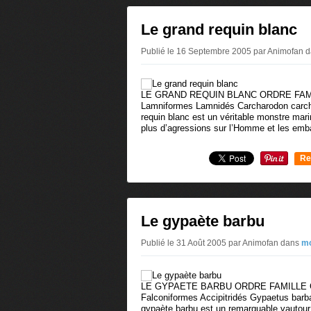
Le grand requin blanc
Publié le 16 Septembre 2005 par Animofan
d
LE GRAND REQUIN BLANC ORDRE FA
Lamniformes Lamnidés Carcharodon carc
requin blanc est un véritable monstre mari
plus d’agressions sur l’Homme et les emba
Re
0
Le gypaète barbu
Publié le 31 Août 2005 par Animofan
dans
mo
LE GYPAETE BARBU ORDRE FAMILLE
Falconiformes Accipitridés Gypaetus ba
gypaète barbu est un remarquable vautour,