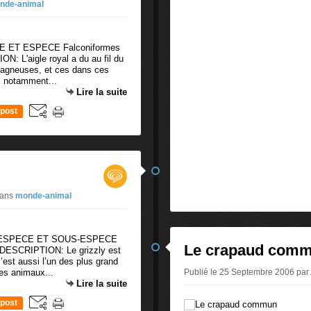
nde-animal
 ET ESPECE Falconiformes
N: L'aigle royal a du au fil du
tagneuses, et ces dans ces
r, notamment...
Lire la suite
post
ans
monde-animal
 ESPECE ET SOUS-ESPECE
Le crapaud com
is DESCRIPTION: Le grizzly est
c’est aussi l’un des plus grand
des animaux...
Publié le 25 Septembre 2006 pa
Lire la suite
post